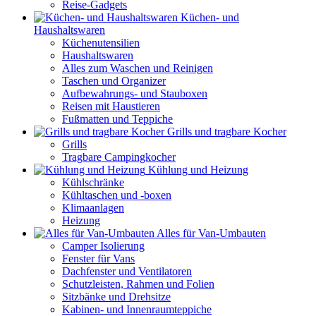
Reise-Gadgets
Küchen- und
Haushaltswaren
Küchenutensilien
Haushaltswaren
Alles zum Waschen und Reinigen
Taschen und Organizer
Aufbewahrungs- und Stauboxen
Reisen mit Haustieren
Fußmatten und Teppiche
Grills und tragbare Kocher
Grills
Tragbare Campingkocher
Kühlung und Heizung
Kühlschränke
Kühltaschen und -boxen
Klimaanlagen
Heizung
Alles für Van-Umbauten
Camper Isolierung
Fenster für Vans
Dachfenster und Ventilatoren
Schutzleisten, Rahmen und Folien
Sitzbänke und Drehsitze
Kabinen- und Innenraumteppiche