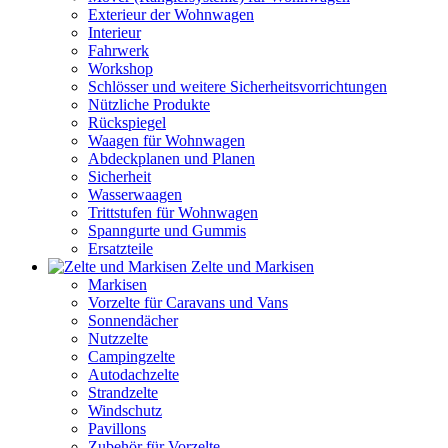
Exterieur der Wohnwagen
Interieur
Fahrwerk
Workshop
Schlösser und weitere Sicherheitsvorrichtungen
Nützliche Produkte
Rückspiegel
Waagen für Wohnwagen
Abdeckplanen und Planen
Sicherheit
Wasserwaagen
Trittstufen für Wohnwagen
Spanngurte und Gummis
Ersatzteile
Zelte und Markisen
Markisen
Vorzelte für Caravans und Vans
Sonnendächer
Nutzzelte
Campingzelte
Autodachzelte
Strandzelte
Windschutz
Pavillons
Zubehör für Vorzelte