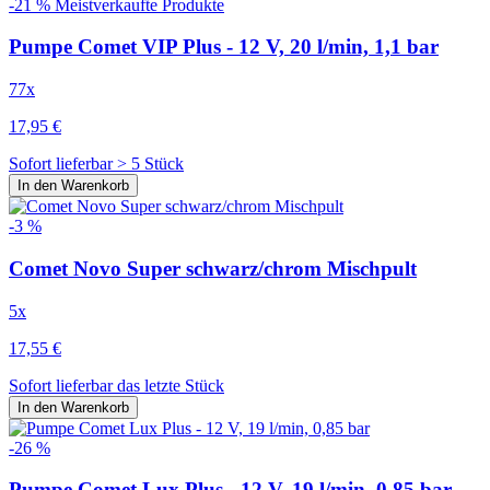
-21 %
Meistverkaufte Produkte
Pumpe Comet VIP Plus - 12 V, 20 l/min, 1,1 bar
77x
17,95 €
Sofort lieferbar > 5 Stück
In den Warenkorb
-3 %
Comet Novo Super schwarz/chrom Mischpult
5x
17,55 €
Sofort lieferbar das letzte Stück
In den Warenkorb
-26 %
Pumpe Comet Lux Plus - 12 V, 19 l/min, 0,85 bar