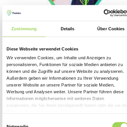
Zustimmung
Details
Über Cookies
Brauchen Sie einen Rat?
Diese Webseite verwendet Cookies
Unsere Kundenbetreuung
Wir verwenden Cookies, um Inhalte und Anzeigen zu
berät Sie gerne
personalisieren, Funktionen für soziale Medien anbieten zu
Fragen Sie in der Beratung
oder
im Chat schreiben
können und die Zugriffe auf unsere Website zu analysieren.
Außerdem geben wir Informationen zu Ihrer Verwendung
Parameter
unserer Website an unsere Partner für soziale Medien,
Werbung und Analysen weiter. Unsere Partner führen diese
Informationen möglicherweise mit weiteren Daten
Katalognummer
zusammen, die Sie ihnen bereitgestellt haben oder die sie im
620001
Rahmen Ihrer Nutzung der Dienste gesammelt haben.
Sie können in diesen Kategorien finden
Einwilligungsauswahl
Notwendig