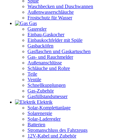
Spüle
Waschbecken und Duschwannen
Außenwasserschläuche
Frostschutz für Wasser
Gas
Gasregler
Einbau-Gaskocher
Einbaukochfelder mit Spüle
Gasbacköfen
Gasflaschen und Gaskartuschen
Gas- und Rauchmelder
Außenanschlüsse
Schläuche und Rohre
Teile
Ventile
Schnellkupplungen
Gas-Zubehör
Gasfüllstandsmesser
Elektrik
Solar-Komplettanlage
Solarenergie
Solar-Laderegler
Batterien
Stromanschluss des Fahrzeugs
12V-Kabel und Zubehör