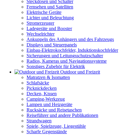
Steckdosen und Schalter
Fernsehen und Satelliten
Elektrische Geräte
Lichter und Beleuchtung
Stromerzeuger
Ladegeräte und Booster
Wechselrichter
Ankuppeln des Anhängers und des Fahrzeugs
Displays und Steuerpanels
Einbau-Elektrokochfelder, Induktionskochfelder
Sicherungen und Leitungsschutzschalter
Radios, Kameras und Navigationssysteme
Sonstiges Zubehör für Elektrik
Outdoor und Freizeit
Matratzen & Isomatten
Schlafsäcke
Picknickdecken
Decken, Kissen
Camping-Werkzeug
Lampen und Heizgeräte
Rucksäcke und Reisetaschen
Reiseführer und andere Publikationen
Strandwagen
Spiele, Spielzeuge, Liegestühle
Scharfe Gegenstände