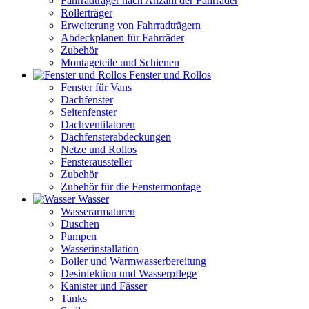
Fahrradträger nach Anzahl der Fahrräder
Rollerträger
Erweiterung von Fahrradträgern
Abdeckplanen für Fahrräder
Zubehör
Montageteile und Schienen
Fenster und Rollos
Fenster für Vans
Dachfenster
Seitenfenster
Dachventilatoren
Dachfensterabdeckungen
Netze und Rollos
Fensteraussteller
Zubehör
Zubehör für die Fenstermontage
Wasser
Wasserarmaturen
Duschen
Pumpen
Wasserinstallation
Boiler und Warmwasserbereitung
Desinfektion und Wasserpflege
Kanister und Fässer
Tanks