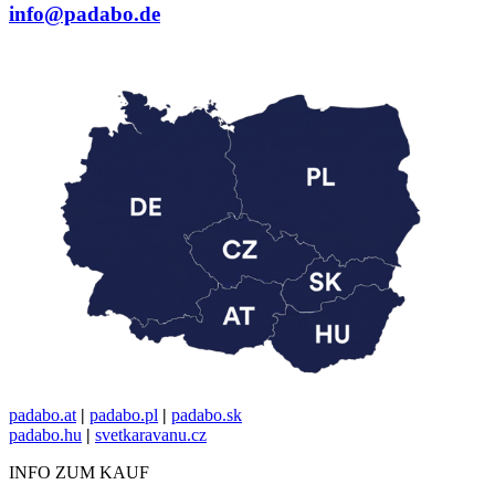
info@padabo.de
padabo.at
|
padabo.pl
|
padabo.sk
padabo.hu
|
svetkaravanu.cz
INFO ZUM KAUF