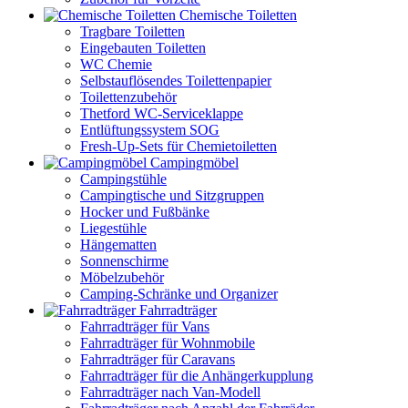
Chemische Toiletten
Tragbare Toiletten
Eingebauten Toiletten
WC Chemie
Selbstauflösendes Toilettenpapier
Toilettenzubehör
Thetford WC-Serviceklappe
Entlüftungssystem SOG
Fresh-Up-Sets für Chemietoiletten
Campingmöbel
Campingstühle
Campingtische und Sitzgruppen
Hocker und Fußbänke
Liegestühle
Hängematten
Sonnenschirme
Möbelzubehör
Camping-Schränke und Organizer
Fahrradträger
Fahrradträger für Vans
Fahrradträger für Wohnmobile
Fahrradträger für Caravans
Fahrradträger für die Anhängerkupplung
Fahrradträger nach Van-Modell