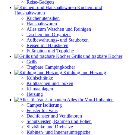
Reise-Gadgets
Küchen- und
Haushaltswaren
Küchenutensilien
Haushaltswaren
Alles zum Waschen und Reinigen
Taschen und Organizer
Aufbewahrungs- und Stauboxen
Reisen mit Haustieren
Fußmatten und Teppiche
Grills und tragbare Kocher
Grills
Tragbare Campingkocher
Kühlung und Heizung
Kühlschränke
Kühltaschen und -boxen
Klimaanlagen
Heizung
Alles für Van-Umbauten
Camper Isolierung
Fenster für Vans
Dachfenster und Ventilatoren
Schutzleisten, Rahmen und Folien
Sitzbänke und Drehsitze
Kabinen- und Innenraumteppiche