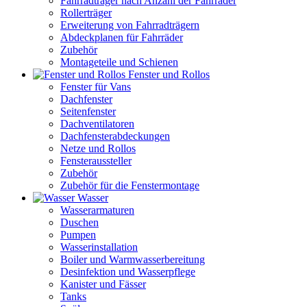
Fahrradträger nach Anzahl der Fahrräder
Rollerträger
Erweiterung von Fahrradträgern
Abdeckplanen für Fahrräder
Zubehör
Montageteile und Schienen
Fenster und Rollos
Fenster für Vans
Dachfenster
Seitenfenster
Dachventilatoren
Dachfensterabdeckungen
Netze und Rollos
Fensteraussteller
Zubehör
Zubehör für die Fenstermontage
Wasser
Wasserarmaturen
Duschen
Pumpen
Wasserinstallation
Boiler und Warmwasserbereitung
Desinfektion und Wasserpflege
Kanister und Fässer
Tanks