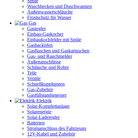
Spüle
Waschbecken und Duschwannen
Außenwasserschläuche
Frostschutz für Wasser
Gas
Gasregler
Einbau-Gaskocher
Einbaukochfelder mit Spüle
Gasbacköfen
Gasflaschen und Gaskartuschen
Gas- und Rauchmelder
Außenanschlüsse
Schläuche und Rohre
Teile
Ventile
Schnellkupplungen
Gas-Zubehör
Gasfüllstandsmesser
Elektrik
Solar-Komplettanlage
Solarenergie
Solar-Laderegler
Batterien
Stromanschluss des Fahrzeugs
12V-Kabel und Zubehör