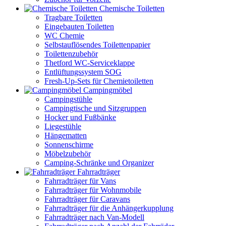
Chemische Toiletten
Tragbare Toiletten
Eingebauten Toiletten
WC Chemie
Selbstauflösendes Toilettenpapier
Toilettenzubehör
Thetford WC-Serviceklappe
Entlüftungssystem SOG
Fresh-Up-Sets für Chemietoiletten
Campingmöbel
Campingstühle
Campingtische und Sitzgruppen
Hocker und Fußbänke
Liegestühle
Hängematten
Sonnenschirme
Möbelzubehör
Camping-Schränke und Organizer
Fahrradträger
Fahrradträger für Vans
Fahrradträger für Wohnmobile
Fahrradträger für Caravans
Fahrradträger für die Anhängerkupplung
Fahrradträger nach Van-Modell