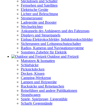
Steckdosen und Schalter
Fernsehen und Satelliten
Elektrische Geräte
Lichter und Beleuchtung
Stromerzeuger
Ladegeräte und Booster
Wechselrichter
Ankuppeln des Anhängers und des Fahrzeugs
Displays und Steuerpanels
Einbau-Elektrokochfelder, Induktionskochfelder
Sicherungen und Leitungsschutzschalter
Radios, Kameras und Navigationssysteme
Sonstiges Zubehör für Elektrik
Outdoor und Freizeit
Matratzen & Isomatten
Schlafsäcke
Picknickdecken
Decken, Kissen
Camping-Werkzeug
Lampen und Heizgeräte
Rucksäcke und Reisetaschen
Reiseführer und andere Publikationen
Strandwagen
Spiele, Spielzeuge, Liegestühle
Scharfe Gegenstände