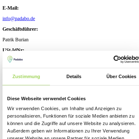
E-Mail:
info@padabo.de
Geschäftsführer:
Patrik Burian
USt-IdNr:
CZ29023947
Handelsregister:
Zustimmung
Details
Über Cookies
Handelsregisteramt: Stadtgericht Prag
Registernummer: Abteil C, Einlage 160 734
Registrierung gemäß § 9 Abs. 4 VerpackG:
Diese Webseite verwendet Cookies
Wir verwenden Cookies, um Inhalte und Anzeigen zu
LUCID Registrierungsnummer: DE2366691596997
personalisieren, Funktionen für soziale Medien anbieten zu
können und die Zugriffe auf unsere Website zu analysieren.
Außerdem geben wir Informationen zu Ihrer Verwendung
Haftungsausschluss
unserer Website an unsere Partner für soziale Medien,