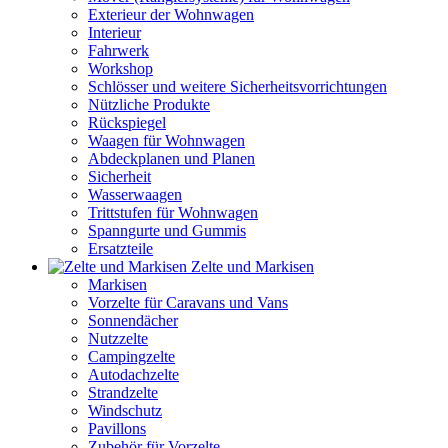
Exterieur der Wohnwagen
Interieur
Fahrwerk
Workshop
Schlösser und weitere Sicherheitsvorrichtungen
Nützliche Produkte
Rückspiegel
Waagen für Wohnwagen
Abdeckplanen und Planen
Sicherheit
Wasserwaagen
Trittstufen für Wohnwagen
Spanngurte und Gummis
Ersatzteile
Zelte und Markisen
Markisen
Vorzelte für Caravans und Vans
Sonnendächer
Nutzzelte
Campingzelte
Autodachzelte
Strandzelte
Windschutz
Pavillons
Zubehör für Vorzelte