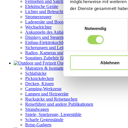
Fernsehen und Satelliten
möglicherweise mit weiteren
Elektrische Geräte
der Dienste gesammelt habe
Lichter und Beleuchtung
Stromerzeuger
Einwilligungsauswahl
Ladegeräte und Booster
Wechselrichter
Notwendig
Ankuppeln des Anhängers und des Fahrzeugs
Displays und Steuerpanels
Einbau-Elektrokochfelder, Induktionskochfelder
Sicherungen und Leitungsschutzschalter
Radios, Kameras und Navigationssysteme
Sonstiges Zubehör für Elektrik
Ablehnen
Outdoor und Freizeit
Matratzen & Isomatten
Schlafsäcke
Picknickdecken
Decken, Kissen
Camping-Werkzeug
Lampen und Heizgeräte
Rucksäcke und Reisetaschen
Reiseführer und andere Publikationen
Strandwagen
Spiele, Spielzeuge, Liegestühle
Scharfe Gegenstände
Reise-Gadgets