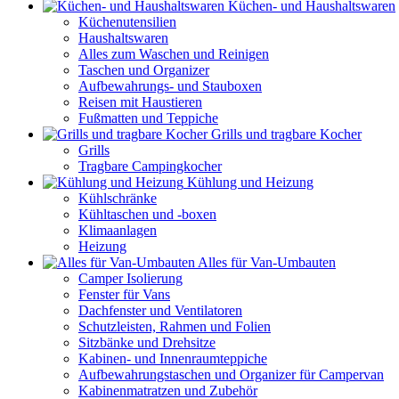
Küchen- und Haushaltswaren
Küchenutensilien
Haushaltswaren
Alles zum Waschen und Reinigen
Taschen und Organizer
Aufbewahrungs- und Stauboxen
Reisen mit Haustieren
Fußmatten und Teppiche
Grills und tragbare Kocher
Grills
Tragbare Campingkocher
Kühlung und Heizung
Kühlschränke
Kühltaschen und -boxen
Klimaanlagen
Heizung
Alles für Van-Umbauten
Camper Isolierung
Fenster für Vans
Dachfenster und Ventilatoren
Schutzleisten, Rahmen und Folien
Sitzbänke und Drehsitze
Kabinen- und Innenraumteppiche
Aufbewahrungstaschen und Organizer für Campervan
Kabinenmatratzen und Zubehör