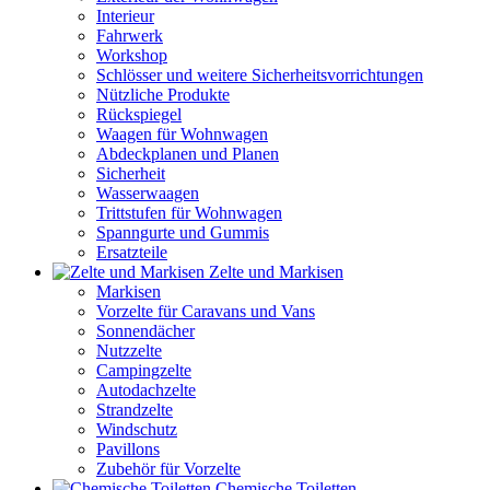
Interieur
Fahrwerk
Workshop
Schlösser und weitere Sicherheitsvorrichtungen
Nützliche Produkte
Rückspiegel
Waagen für Wohnwagen
Abdeckplanen und Planen
Sicherheit
Wasserwaagen
Trittstufen für Wohnwagen
Spanngurte und Gummis
Ersatzteile
Zelte und Markisen
Markisen
Vorzelte für Caravans und Vans
Sonnendächer
Nutzzelte
Campingzelte
Autodachzelte
Strandzelte
Windschutz
Pavillons
Zubehör für Vorzelte
Chemische Toiletten