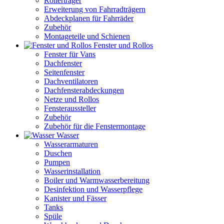
Rollerträger
Erweiterung von Fahrradträgern
Abdeckplanen für Fahrräder
Zubehör
Montageteile und Schienen
Fenster und Rollos
Fenster für Vans
Dachfenster
Seitenfenster
Dachventilatoren
Dachfensterabdeckungen
Netze und Rollos
Fensteraussteller
Zubehör
Zubehör für die Fenstermontage
Wasser
Wasserarmaturen
Duschen
Pumpen
Wasserinstallation
Boiler und Warmwasserbereitung
Desinfektion und Wasserpflege
Kanister und Fässer
Tanks
Spüle