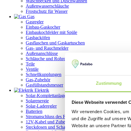
Waschbecken und Duschwannen
Außenwasserschläuche
Frostschutz für Wasser
Gas
Gasregler
Einbau-Gaskocher
Einbaukochfelder mit Spüle
Gasbacköfen
Gasflaschen und Gaskartuschen
Gas- und Rauchmelder
Außenanschlüsse
Schläuche und Rohre
Teile
Ventile
Schnellkupplungen
Gas-Zubehör
Zustimmung
Gasfüllstandsmesser
Elektrik
Solar-Komplettanlage
Solarenergie
Diese Webseite verwendet 
Solar-Laderegler
Batterien
Wir verwenden Cookies, um I
Stromanschluss des Fahrzeugs
und die Zugriffe auf unsere 
12V-Kabel und Zubehör
Website an unsere Partner fü
Steckdosen und Schalter