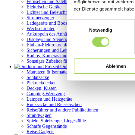
Fernsehen und Satelliten
möglicherweise mit weiteren
Elektrische Geräte
der Dienste gesammelt habe
Lichter und Beleuchtung
Stromerzeuger
Einwilligungsauswahl
Ladegeräte und Booster
Wechselrichter
Notwendig
Ankuppeln des Anhängers und des Fahrzeugs
Displays und Steuerpanels
Einbau-Elektrokochfelder, Induktionskochfelder
Sicherungen und Leitungsschutzschalter
Radios, Kameras und Navigationssysteme
Sonstiges Zubehör für Elektrik
Ablehnen
Outdoor und Freizeit
Matratzen & Isomatten
Schlafsäcke
Picknickdecken
Decken, Kissen
Camping-Werkzeug
Lampen und Heizgeräte
Rucksäcke und Reisetaschen
Reiseführer und andere Publikationen
Strandwagen
Spiele, Spielzeuge, Liegestühle
Scharfe Gegenstände
Reise-Gadgets