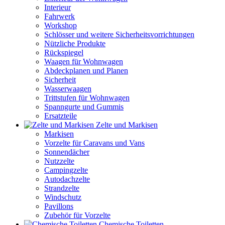
Interieur
Fahrwerk
Workshop
Schlösser und weitere Sicherheitsvorrichtungen
Nützliche Produkte
Rückspiegel
Waagen für Wohnwagen
Abdeckplanen und Planen
Sicherheit
Wasserwaagen
Trittstufen für Wohnwagen
Spanngurte und Gummis
Ersatzteile
Zelte und Markisen
Markisen
Vorzelte für Caravans und Vans
Sonnendächer
Nutzzelte
Campingzelte
Autodachzelte
Strandzelte
Windschutz
Pavillons
Zubehör für Vorzelte
Chemische Toiletten