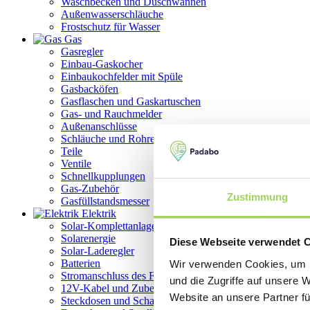
Waschbecken und Duschwannen
Außenwasserschläuche
Frostschutz für Wasser
Gas
Gasregler
Einbau-Gaskocher
Einbaukochfelder mit Spüle
Gasbacköfen
Gasflaschen und Gaskartuschen
Gas- und Rauchmelder
Außenanschlüsse
Schläuche und Rohre
Teile
Ventile
Schnellkupplungen
Gas-Zubehör
Zustimmung
Gasfüllstandsmesser
Elektrik
Solar-Komplettanlage
Solarenergie
Diese Webseite verwendet 
Solar-Laderegler
Batterien
Wir verwenden Cookies, um I
Stromanschluss des Fahrzeugs
und die Zugriffe auf unsere 
12V-Kabel und Zubehör
Website an unsere Partner fü
Steckdosen und Schalter