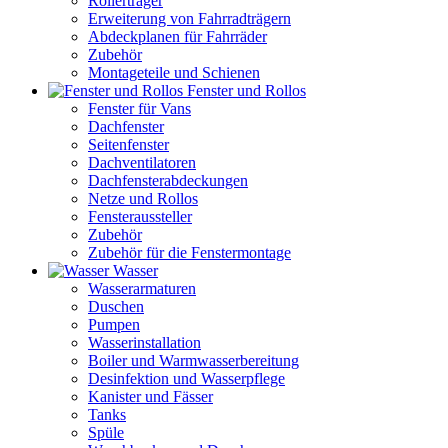
Rollerträger
Erweiterung von Fahrradträgern
Abdeckplanen für Fahrräder
Zubehör
Montageteile und Schienen
Fenster und Rollos
Fenster für Vans
Dachfenster
Seitenfenster
Dachventilatoren
Dachfensterabdeckungen
Netze und Rollos
Fensteraussteller
Zubehör
Zubehör für die Fenstermontage
Wasser
Wasserarmaturen
Duschen
Pumpen
Wasserinstallation
Boiler und Warmwasserbereitung
Desinfektion und Wasserpflege
Kanister und Fässer
Tanks
Spüle