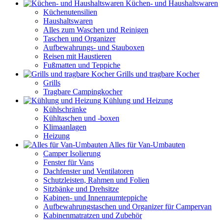
Küchen- und Haushaltswaren
Küchenutensilien
Haushaltswaren
Alles zum Waschen und Reinigen
Taschen und Organizer
Aufbewahrungs- und Stauboxen
Reisen mit Haustieren
Fußmatten und Teppiche
Grills und tragbare Kocher
Grills
Tragbare Campingkocher
Kühlung und Heizung
Kühlschränke
Kühltaschen und -boxen
Klimaanlagen
Heizung
Alles für Van-Umbauten
Camper Isolierung
Fenster für Vans
Dachfenster und Ventilatoren
Schutzleisten, Rahmen und Folien
Sitzbänke und Drehsitze
Kabinen- und Innenraumteppiche
Aufbewahrungstaschen und Organizer für Campervan
Kabinenmatratzen und Zubehör