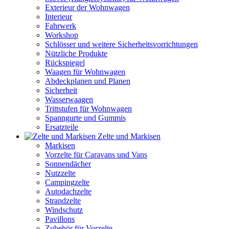
Exterieur der Wohnwagen
Interieur
Fahrwerk
Workshop
Schlösser und weitere Sicherheitsvorrichtungen
Nützliche Produkte
Rückspiegel
Waagen für Wohnwagen
Abdeckplanen und Planen
Sicherheit
Wasserwaagen
Trittstufen für Wohnwagen
Spanngurte und Gummis
Ersatzteile
Zelte und Markisen
Markisen
Vorzelte für Caravans und Vans
Sonnendächer
Nutzzelte
Campingzelte
Autodachzelte
Strandzelte
Windschutz
Pavillons
Zubehör für Vorzelte