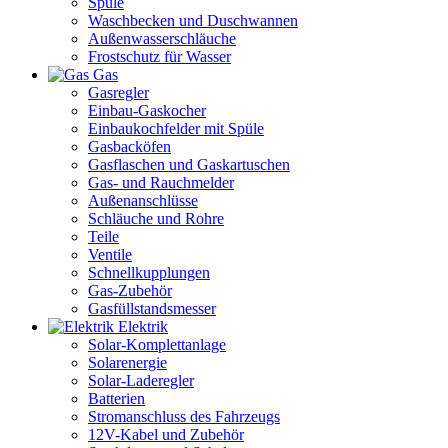
Spüle
Waschbecken und Duschwannen
Außenwasserschläuche
Frostschutz für Wasser
Gas
Gasregler
Einbau-Gaskocher
Einbaukochfelder mit Spüle
Gasbacköfen
Gasflaschen und Gaskartuschen
Gas- und Rauchmelder
Außenanschlüsse
Schläuche und Rohre
Teile
Ventile
Schnellkupplungen
Gas-Zubehör
Gasfüllstandsmesser
Elektrik
Solar-Komplettanlage
Solarenergie
Solar-Laderegler
Batterien
Stromanschluss des Fahrzeugs
12V-Kabel und Zubehör