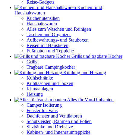
Reise-Gadgets
Küchen- und
Haushaltswaren
Küchenutensilien
Haushaltswaren
Alles zum Waschen und Reinigen
Taschen und Organizer
Aufbewahrungs- und Stauboxen
Reisen mit Haustieren
Fußmatten und Teppiche
Grills und tragbare Kocher
Grills
Tragbare Campingkocher
Kühlung und Heizung
Kühlschränke
Kühltaschen und -boxen
Klimaanlagen
Heizung
Alles für Van-Umbauten
Camper Isolierung
Fenster für Vans
Dachfenster und Ventilatoren
Schutzleisten, Rahmen und Folien
Sitzbänke und Drehsitze
Kabinen- und Innenraumteppiche