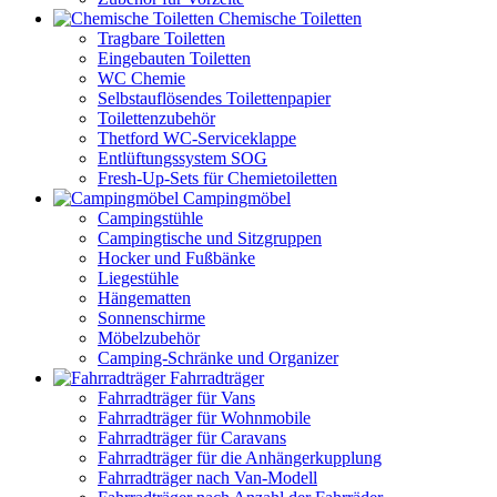
Chemische Toiletten
Tragbare Toiletten
Eingebauten Toiletten
WC Chemie
Selbstauflösendes Toilettenpapier
Toilettenzubehör
Thetford WC-Serviceklappe
Entlüftungssystem SOG
Fresh-Up-Sets für Chemietoiletten
Campingmöbel
Campingstühle
Campingtische und Sitzgruppen
Hocker und Fußbänke
Liegestühle
Hängematten
Sonnenschirme
Möbelzubehör
Camping-Schränke und Organizer
Fahrradträger
Fahrradträger für Vans
Fahrradträger für Wohnmobile
Fahrradträger für Caravans
Fahrradträger für die Anhängerkupplung
Fahrradträger nach Van-Modell