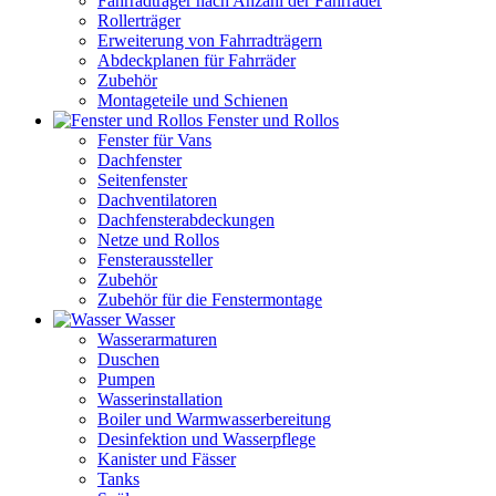
Fahrradträger nach Anzahl der Fahrräder
Rollerträger
Erweiterung von Fahrradträgern
Abdeckplanen für Fahrräder
Zubehör
Montageteile und Schienen
Fenster und Rollos
Fenster für Vans
Dachfenster
Seitenfenster
Dachventilatoren
Dachfensterabdeckungen
Netze und Rollos
Fensteraussteller
Zubehör
Zubehör für die Fenstermontage
Wasser
Wasserarmaturen
Duschen
Pumpen
Wasserinstallation
Boiler und Warmwasserbereitung
Desinfektion und Wasserpflege
Kanister und Fässer
Tanks