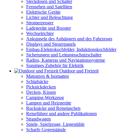
Steckdosen und Schalter
Fernsehen und Satelliten
Elektrische Geräte
Lichter und Beleuchtung
Stromerzeuger
Ladegeräte und Booster
Wechselrichter
Ankuppeln des Anhängers und des Fahrzeugs
Displays und Steuerpanels
Einbau-Elektrokochfelder, Induktionskochfelder
Sicherungen und Leitungsschutzschalter
Radios, Kameras und Navigationssysteme
Sonstiges Zubehör für Elektrik
Outdoor und Freizeit
Matratzen & Isomatten
Schlafsäcke
Picknickdecken
Decken, Kissen
Camping-Werkzeug
Lampen und Heizgeräte
Rucksäcke und Reisetaschen
Reiseführer und andere Publikationen
Strandwagen
Spiele, Spielzeuge, Liegestühle
Scharfe Gegenstände